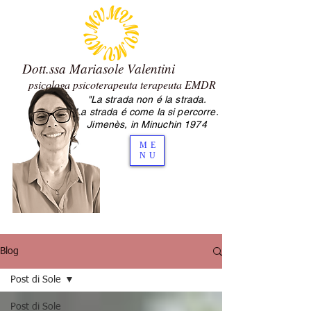
Dott.ssa Mariasole Valentini
psicologa psicoterapeuta terapeuta EMDR
"La strada non é la strada.
2.0 Mariasole Valentini psicologa
La strada é come la si percorre.
psicoterapeuta Cesena
Jimenès, in Minuchin 1974
ME
NU
Blog
Post di Sole
Post di Sole