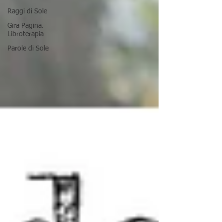
Raggi di Sole
Gira Pagina.
Libroterapia
Parole di Sole