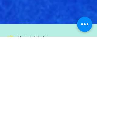
Mariasole Valentini
Tempo di lettura: 2 min
#LIBROTERAPIA
Dove ricevo