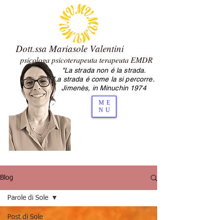
Dott.ssa Mariasole Valentini
psicologa psicoterapeuta terapeuta EMDR
"La strada non é la strada.
2.0 Mariasole Valentini psicologa
La strada é come la si percorre.
psicoterapeuta Cesena
Jimenès, in Minuchin 1974
ME
NU
Blog
Parole di Sole
Post di Sole