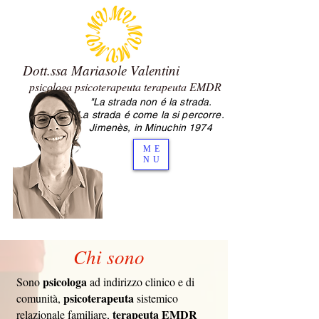
Dott.ssa Mariasole Valentini
psicologa psicoterapeuta terapeuta EMDR
"La strada non é la strada.
2.0 Mariasole Valentini psicologa
La strada é come la si percorre.
psicoterapeuta Cesena
Jimenès, in Minuchin 1974
ME
NU
Chi sono
psicologa
Sono
ad indirizzo clinico e di
psicoterapeuta
comunità,
sistemico
terapeuta EMDR
relazionale familiare,