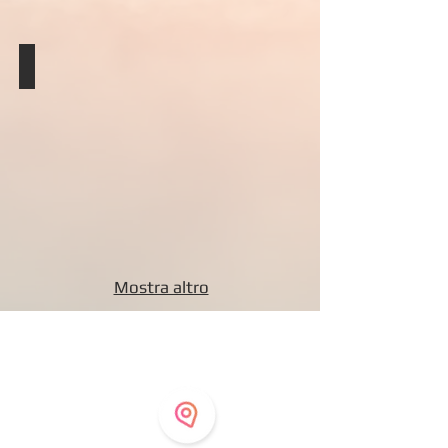
2017 Mediazione
ISCRA
Istituto
Modenese
di
Psicoterapia
Sistemica
Relazionale
Mostra altro
Dove ricevo