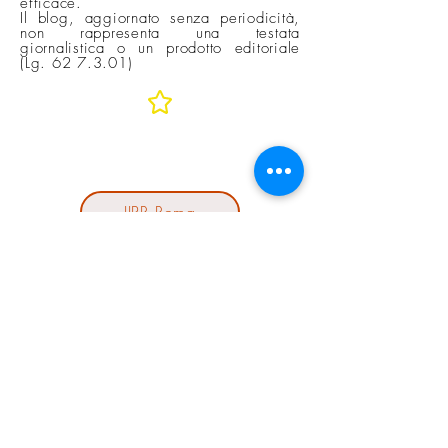
efficace.
Il blog, aggiornato senza periodicità,
non rappresenta una testata
giornalistica o un prodotto editoriale
(Lg. 62 7.3.01)
In rete con
IIPR Roma
EMDR Italia
Cantiere411
SIPRES