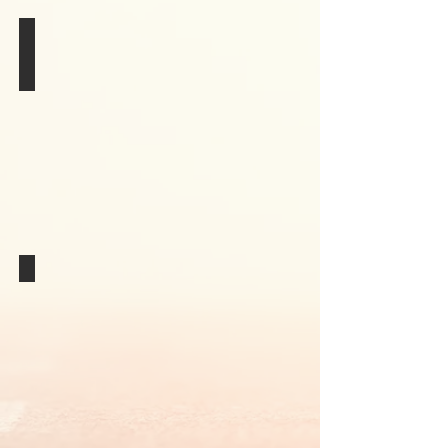
2019 EMDR Certificate of Completion
Eye
Movement
Desensitization
Reprocessing
Level
II
2017 EMDR Certificate of Attendance
Eye
Movement
Desensitization
Reprocessing
Level
I