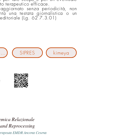
nto terapeutico efficace.
 aggiornato senza periodicità, non
nta una testata giornalistica o un
 editoriale (Lg. 62 7.3.01)
Cantiere411
SIPRES
kimeya
temica Relazionale
 and Reprocessing
a terapeuta EMDR Ancona Cesena