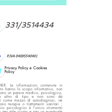
331/3514434
P.IVA 04085540401
Privacy Policy e Cookies
Policy
ER. Le informazioni contenute in
ito hanno lo scopo informativo, non
scono un parere medico, psicologico,
o altro di tipo e non sono da
si come mezzo di autodiagnosi, né
cono terapie o trattamenti sanitari ;
quio psicologico è l'unico strumento
 per tale scopo e per un eventuale