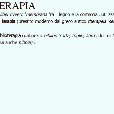
ERAPIA
liber 
ovvero '
membrana 
fra il legno e la corteccia', utili
 
terapia
 (prestito moderno dal greco antico 
therapeia
 '
se
iblioterapia
 (dal greco 
biblion 'carta, foglio, libro',
 der. di 
cui anche 
bibbia) 
.
2