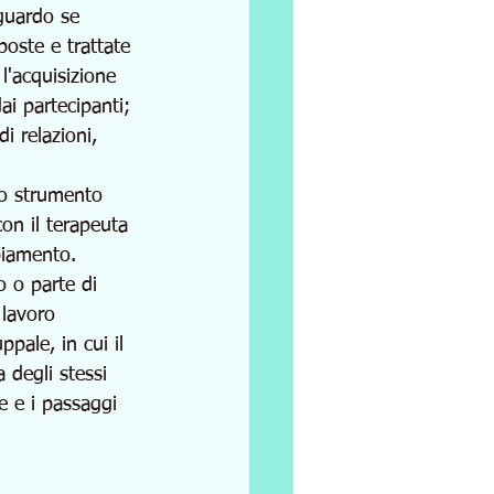
iguardo se 
poste e trattate 
l'acquisizione 
ai partecipanti; 
i relazioni, 
no strumento 
on il terapeuta 
biamento. 
o o parte di 
 lavoro 
pale, in cui il 
 degli stessi 
e e i passaggi 