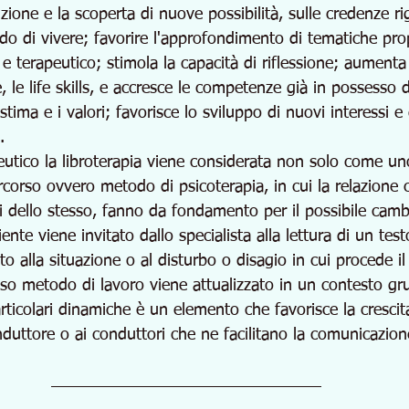
uizione e la scoperta di nuove possibilità, sulle credenze r
odo di vivere; favorire l'approfondimento di tematiche pro
 e terapeutico; stimola la capacità di riflessione; aumenta 
le life skills, e accresce le competenze già in possesso d
stima e i valori; favorisce lo sviluppo di nuovi interessi e d
.
eutico la libroterapia viene considerata non solo come u
orso ovvero metodo di psicoterapia, in cui la relazione c
ci dello stesso, fanno da fondamento per il possibile cam
ente viene invitato dallo specialista alla lettura di un test
to alla situazione o al disturbo o disagio in cui procede il
sso metodo di lavoro viene attualizzato in un contesto grup
ticolari dinamiche è un elemento che favorisce la crescita
duttore o ai conduttori che ne facilitano la comunicazion