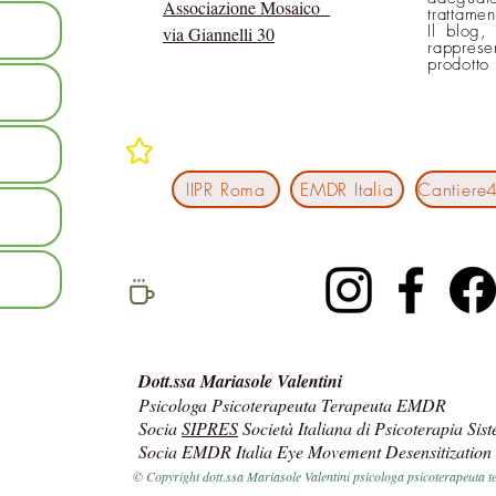
Associazione Mosaico
trattame
Il blog,
via Giannelli 30
rapprese
prodotto
In rete con
IIPR Roma
EMDR Italia
social network
Dott.ssa Mariasole Valentini
Psicologa Psicoterapeuta Terapeuta EMDR
Socia
SIPRES
Società Italiana di Psicoterapia Sis
Socia EMDR Italia Eye Movement Desensitization
© Copyright dott.ssa Mariasole Valentini psicologa psicoterapeut