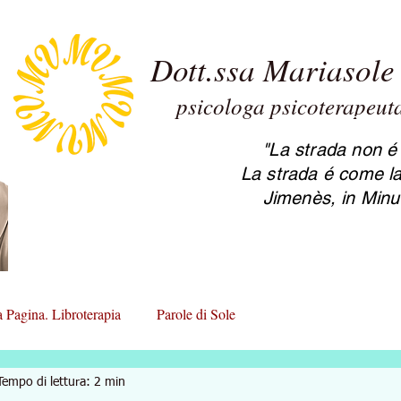
Dott.ssa Mariasole 
psicologa psicoterapeu
2.0 Maria
psicoter
"La strada non é 
La strada é come la
Jimenès, in Minu
a Pagina. Libroterapia
Parole di Sole
Tempo di lettura: 2 min