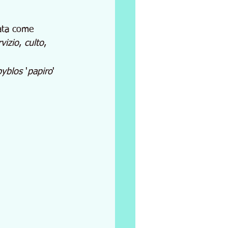
zzata come 
rvizio
, 
culto
, 
byblos
 '
papiro
' 