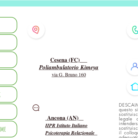
Dove ricevo
Cesena (FC)
Poliambulatorio Kimeya
via G. Bruno 160
i
DESCAIM
Intervisioni
questo s
sostitui
Ancona (AN)
legale 
intender
IIPR Istituto Italiano
mme
sostituis
Psicoterapia Relazionale
il collo
adeguato