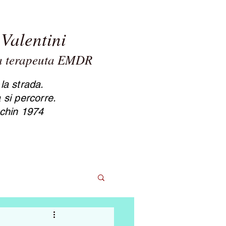
Valentini
ta terapeuta EMDR
sole Valentini psicologa
apeuta Cesena
la strada.
 si percorre.
chin 1974