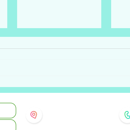
DiVerso. Percorso di libroterapia
OLTR
con gli albi illustrati.
di lib
illust
Dove ricevo