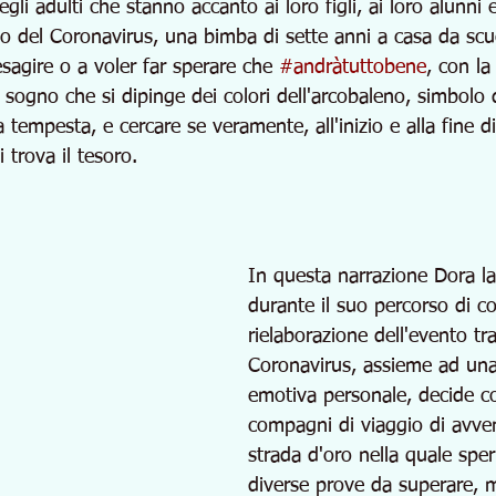
li adulti che stanno accanto ai loro figli, ai loro alunni
o del Coronavirus, una bimba di sette anni a casa da scu
agire o a voler far sperare che 
#andràtuttobene
, con la
 sogno che si dipinge dei colori dell'arcobaleno, simbolo 
tempesta, e cercare se veramente, all'inizio e alla fine di
i trova il tesoro.
In questa narrazione Dora la
durante il suo percorso di c
rielaborazione dell'evento tr
Coronavirus, assieme ad una 
emotiva personale, decide co
compagni di viaggio di avven
strada d'oro nella quale spe
diverse prove da superare, 