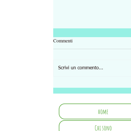
Commenti
Scrivi un commento...
CUORE. Percorso di
Libroterapia con gli albi illustrati
home
Chi sono