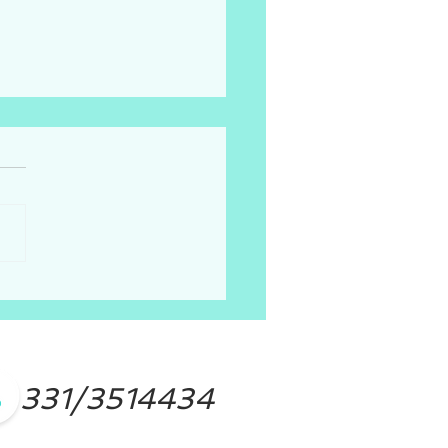
E IL GREGGE. Percorso
roterapia con gli albi
rati.
331/3514434