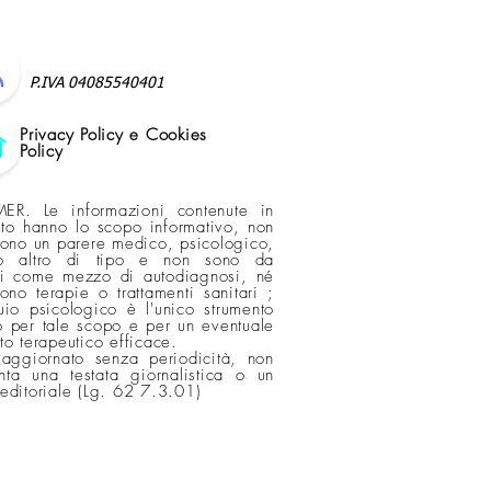
P.IVA 04085540401
Privacy Policy e Cookies
Policy
ER. Le informazioni contenute in
ito hanno lo scopo informativo, non
scono un parere medico, psicologico,
o altro di tipo e non sono da
si come mezzo di autodiagnosi, né
cono terapie o trattamenti sanitari ;
quio psicologico è l'unico strumento
 per tale scopo e per un eventuale
nto terapeutico efficace.
 aggiornato senza periodicità, non
nta una testata giornalistica o un
 editoriale (Lg. 62 7.3.01)