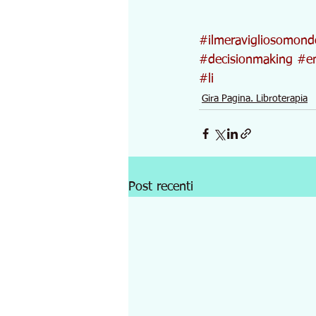
#ilmeravigliosomond
#decisionmaking
#e
#li
Gira Pagina. Libroterapia
Post recenti