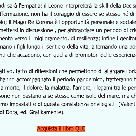
di sarà l'Empatia; il Leone interpreterà la skill della Deci
ffermazione, non ha il coraggio di essere se stesso né di s
uolo; il Mago Re Corona è l'opportunità personale e social
ettersi in discussione , per abbracciare un periodo di cr
ento verso il miglioramento, di resilienza; infine i genito
no i figli lungo il sentiero della vita, alternando una po
ti che accadono, con quella di promotori delle esperienze
attivo, fatto di riflessioni che permettono di allargare l'or
he hanno accompagnato il periodo pandemico, tratteranno t
 la morte, il dolore, la malattia, l'amore, i legami tra le pe
rsone non bastano a se stesse come isole del mare, ma che
o impastati e di questa consistenza privilegiati" (Valenti
i Dora, ed. Grafikamente).
Acquista il libro QUI