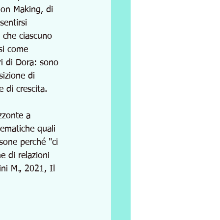
sion Making, di 
entirsi 
e che ciascuno 
isi come 
ri di Dora: sono 
sizione di 
 di crescita. 
izzonte a 
ematiche quali 
rsone perché "ci 
 di relazioni 
ni M., 2021, Il 