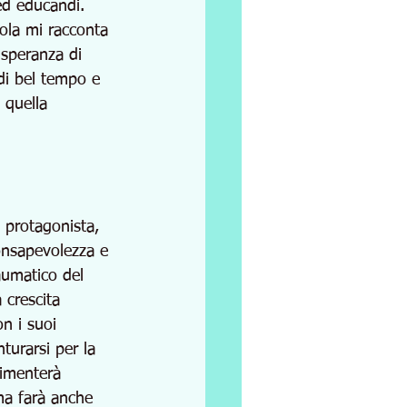
 ed educandi.
ola mi racconta 
 speranza di 
di bel tempo e 
 quella 
 protagonista, 
onsapevolezza e 
aumatico del 
crescita 
n i suoi 
turarsi per la 
rimenterà 
ma farà anche 