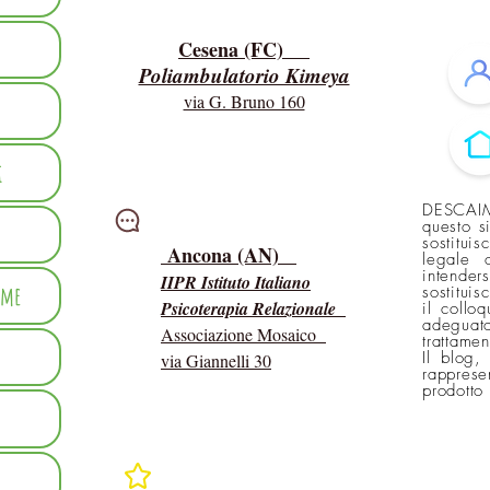
Cesena (FC)
Poliambulatorio Kimeya
via G. Bruno 160
i
DESCAIM
Intervisioni
questo s
sostitui
Ancona (AN)
legale 
intender
IIPR Istituto Italiano
mme
sostituis
Psicoterapia Relazionale
il collo
adeguato
Associazione Mosaico
trattame
Il blog,
via Giannelli 30
rapprese
prodotto
In rete con