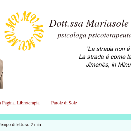
Dott.ssa Mariasole 
psicologa psicoterapeu
2.0 Maria
psicoter
"La strada non é 
La strada é come la
Jimenès, in Minu
a Pagina. Libroterapia
Parole di Sole
Tempo di lettura: 2 min