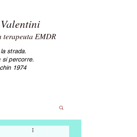
Valentini
ta terapeuta EMDR
sole Valentini psicologa
apeuta Cesena
la strada.
 si percorre.
chin 1974