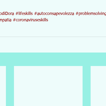
odiDora
#lifeskills
#autoconsapevolezza
#problemsolvin
mpatia
#coronaviruseskills