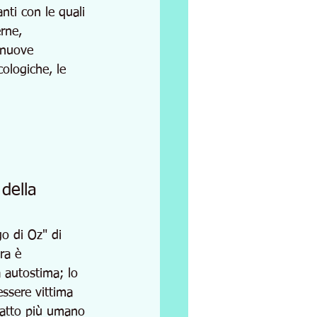
anti con le quali 
rne, 
 nuove 
ologiche, le 
 della 
go di Oz" di 
ra è 
 autostima; lo 
ssere vittima 
ntatto più umano 