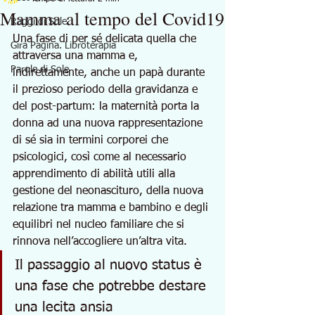
Mamma al tempo del Covid19
Raggi di Sole
Una fase di per sé delicata quella che 
Gira Pagina. Libroterapia
attraversa una mamma e, 
Parole di Sole
indirettamente, anche un papà durante 
il prezioso periodo della gravidanza e 
del post-partum: la maternità porta la 
donna ad una nuova rappresentazione 
di sé sia in termini corporei che 
psicologici, così come al necessario 
apprendimento di abilità utili alla 
gestione del neonascituro, della nuova 
relazione tra mamma e bambino e degli 
equilibri nel nucleo familiare che si 
rinnova nell’accogliere un’altra vita. 
Il passaggio al nuovo status è 
una fase che potrebbe destare 
una lecita ansia