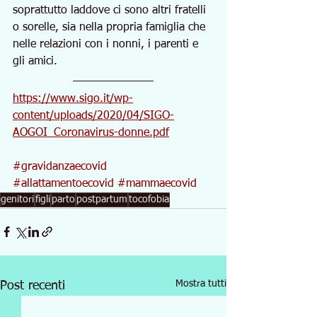
soprattutto laddove ci sono altri fratelli 
o sorelle, sia nella propria famiglia che 
nelle relazioni con i nonni, i parenti e 
gli amici.
https://www.sigo.it/wp-
content/uploads/2020/04/SIGO-
AOGOI_Coronavirus-donne.pdf
#gravidanzaecovid
#allattamentoecovid
#mammaecovid
genitori
figli
parto
postpartum
tocofobia
Mostra tutti
Post recenti