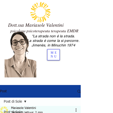
Dott.ssa Mariasole Valentini
psicologa psicoterapeuta terapeuta EMDR
"La strada non é la strada.
2.0 Mariasole Valentini psicologa
La strada é come la si percorre.
psicoterapeuta Cesena
Jimenès, in Minuchin 1974
ME
NU
Post
Post di Sole
Mariasole Valentini
Post di Sole
Tempo di lettura: 2 min