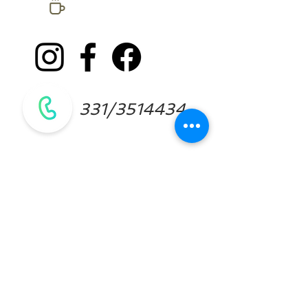
social
network
331/3514434
P.IVA
04085540401
Privacy Policy e
Cookies Policy
DESCAIMER. Le informazioni contenute
in questo sito hanno lo scopo
informativo, non sostituiscono un parere