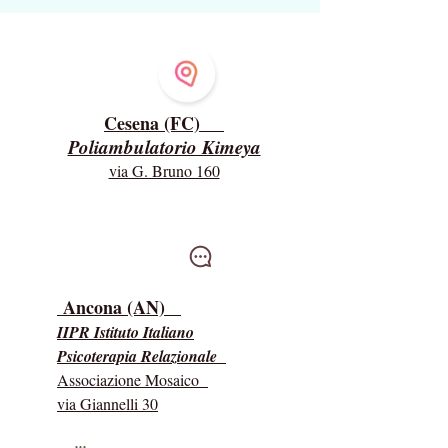
intervenire.
insieme"
Dove ricevo
Cesena (FC)
Poliambulatorio Kimeya
via G. Bruno 160
Intervisioni
Ancona (AN)
IIPR Istituto Italiano
Psicoterapia Relazionale
Associazione Mosaico
via Giannelli 30