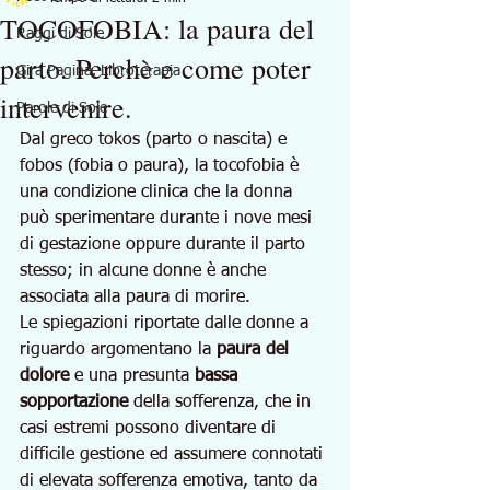
TOCOFOBIA: la paura del
Raggi di Sole
parto. Perchè e come poter
Gira Pagina. Libroterapia
intervenire.
Parole di Sole
Dal greco tokos (parto o nascita) e 
fobos (fobia o paura), la tocofobia è 
una condizione clinica che la donna 
può sperimentare durante i nove mesi 
di gestazione oppure durante il parto 
stesso; in alcune donne è anche 
associata alla paura di morire.
Le spiegazioni riportate dalle donne a 
riguardo argomentano la 
paura del 
dolore
 e una presunta 
bassa 
sopportazione
 della sofferenza, che in 
casi estremi possono diventare di 
difficile gestione ed assumere connotati 
di elevata sofferenza emotiva, tanto da 