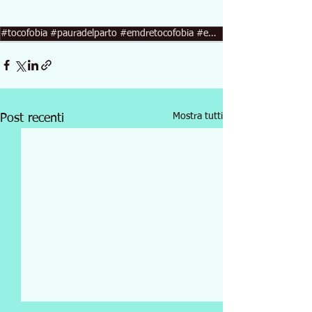
#tocofobia #pauradelparto #emdretocofobia #emdrpauradelparto #tocofobiaegruppidimammeepapà #tocofobi
Mostra tutti
Post recenti