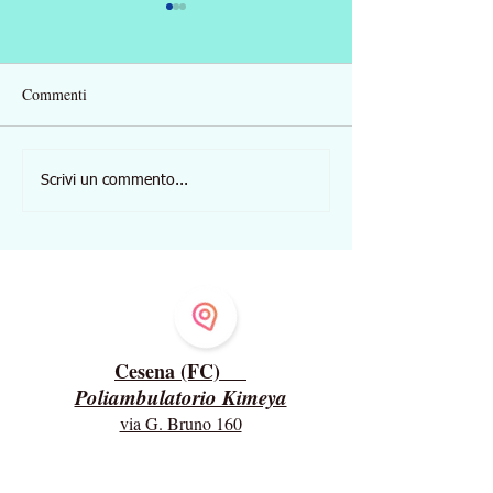
Commenti
Coronavirus e Psiche: come
Le competenze de
Scrivi un commento...
funzioniamo di fronte alla
"guerriero" che è 
paura? Cosa possiamo fare?
ciascuno. Acquisir
potenziare le life s
Dove ricevo
Cesena (FC)
Poliambulatorio Kimeya
via G. Bruno 160