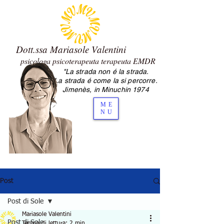
Dott.ssa Mariasole Valentini
psicologa psicoterapeuta terapeuta EMDR
"La strada non é la strada.
2.0 Mariasole Valentini psicologa
La strada é come la si percorre.
psicoterapeuta Cesena
Jimenès, in Minuchin 1974
ME
NU
Post
Post di Sole
Mariasole Valentini
Post di Sole
Tempo di lettura: 2 min