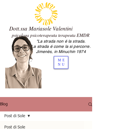
Dott.ssa Mariasole Valentini
psicologa psicoterapeuta terapeuta EMDR
"La strada non é la strada.
2.0 Mariasole Valentini psicologa
La strada é come la si percorre.
psicoterapeuta Cesena
Jimenès, in Minuchin 1974
ME
NU
Blog
Post di Sole
Post di Sole