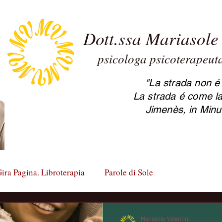
Dott.ssa Mariasole 
psicologa psicoterapeu
2.0 Maria
psicoter
"La strada non é 
La strada é come la
Jimenès, in Minu
ira Pagina. Libroterapia
Parole di Sole
Mariasole Valentini