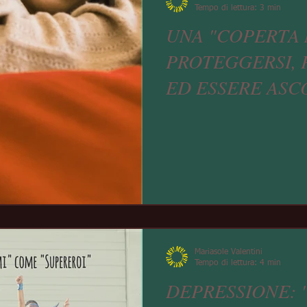
Tempo di lettura: 3 min
UNA "COPERTA 
PROTEGGERSI, 
ED ESSERE ASC
Mariasole Valentini
Tempo di lettura: 4 min
DEPRESSIONE: 