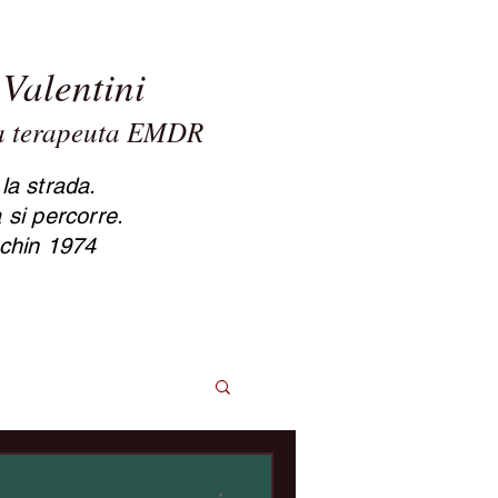
Valentini
ta terapeuta EMDR
sole Valentini psicologa
apeuta Cesena
la strada.
 si percorre.
chin 1974