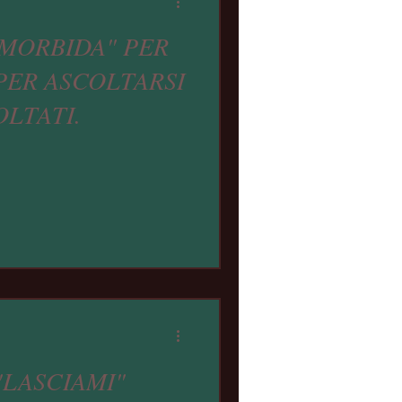
MORBIDA" PER
PER ASCOLTARSI
OLTATI.
"LASCIAMI"