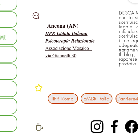
i
DESCAIM
Intervisioni
questo s
sostitui
Ancona (AN)
legale 
intender
IIPR Istituto Italiano
mme
sostituis
Psicoterapia Relazionale
il collo
adeguato
Associazione Mosaico
trattame
Il blog,
via Giannelli 30
rapprese
prodotto
In rete con
IIPR Roma
EMDR Italia
social network