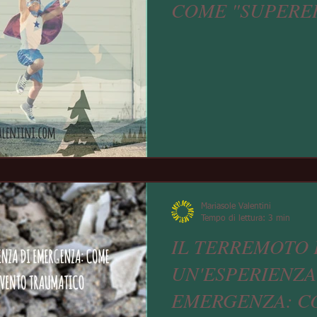
COME "SUPERER
Mariasole Valentini
Tempo di lettura: 3 min
IL TERREMOTO 
UN'ESPERIENZA
EMERGENZA: C