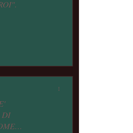
OI".
E'
 DI
OME