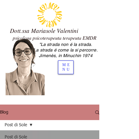
Dott.ssa Mariasole Valentini
psicologa psicoterapeuta terapeuta EMDR
"La strada non é la strada.
2.0 Mariasole Valentini psicologa
La strada é come la si percorre.
psicoterapeuta Cesena
Jimenès, in Minuchin 1974
ME
NU
Blog
Post di Sole
Post di Sole