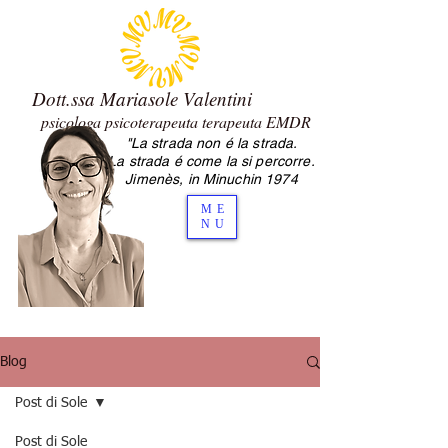
Dott.ssa Mariasole Valentini
psicologa psicoterapeuta terapeuta EMDR
"La strada non é la strada.
2.0 Mariasole Valentini psicologa
La strada é come la si percorre.
psicoterapeuta Cesena
Jimenès, in Minuchin 1974
ME
NU
Blog
Post di Sole
Post di Sole