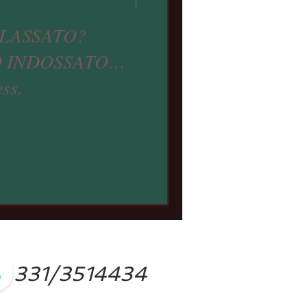
ILASSATO?
O INDOSSATO…
ess.
331/3514434