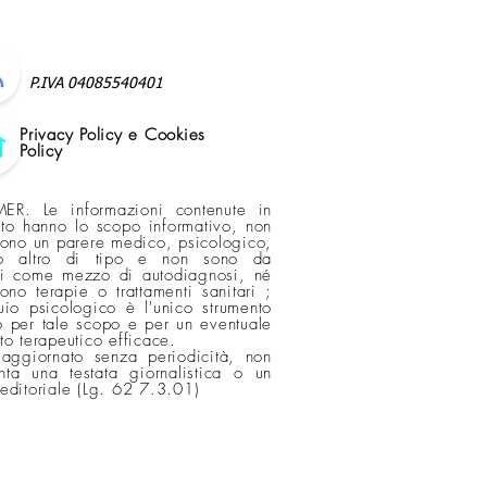
P.IVA 04085540401
Privacy Policy e Cookies
Policy
ER. Le informazioni contenute in
ito hanno lo scopo informativo, non
scono un parere medico, psicologico,
o altro di tipo e non sono da
si come mezzo di autodiagnosi, né
cono terapie o trattamenti sanitari ;
quio psicologico è l'unico strumento
 per tale scopo e per un eventuale
nto terapeutico efficace.
 aggiornato senza periodicità, non
nta una testata giornalistica o un
 editoriale (Lg. 62 7.3.01)