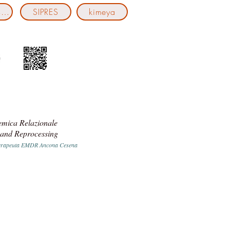
Cantiere411
SIPRES
kimeya
temica Relazionale
 and Reprocessing
a terapeuta EMDR Ancona Cesena