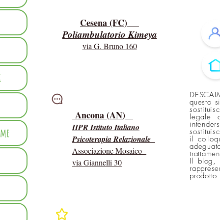
Cesena (FC)
Poliambulatorio Kimeya
via G. Bruno 160
i
DESCAIM
Intervisioni
questo s
sostitui
Ancona (AN)
legale 
intender
IIPR Istituto Italiano
mme
sostituis
Psicoterapia Relazionale
il collo
adeguato
Associazione Mosaico
trattame
Il blog,
via Giannelli 30
rapprese
prodotto
In rete con