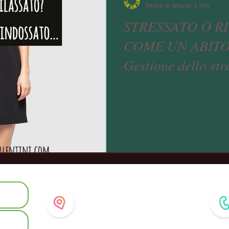
Tempo di lettura: 3 min
STRESSATO O R
COME UN ABIT
Gestione dello str
Dove ricevo