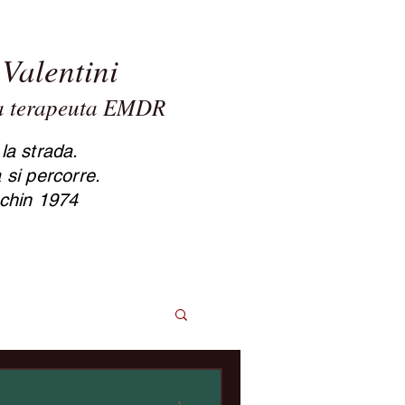
Valentini
ta terapeuta EMDR
sole Valentini psicologa
apeuta Cesena
la strada.
 si percorre.
chin 1974