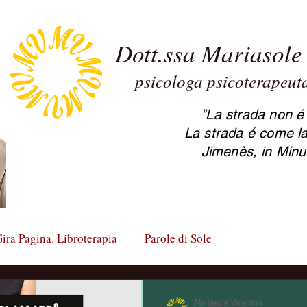
Dott.ssa Mariasole 
psicologa psicoterapeu
2.0 Maria
psicoter
"La strada non é 
La strada é come la
Jimenès, in Minu
ira Pagina. Libroterapia
Parole di Sole
Mariasole Valentini