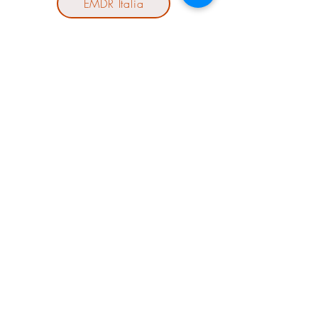
EMDR Italia
Cantiere411
SIPRES
kimeya
© Copyright dott.ssa Mariasole Valentini
psicologa psicoterapeuta terapeuta EMDR
Ancona Cesena