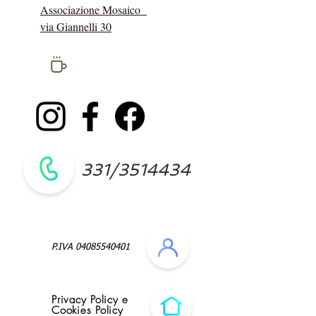
Associazione Mosaico
via Giannelli 30
social
network
331/3514434
P.IVA
04085540401
Privacy Policy e
Cookies Policy