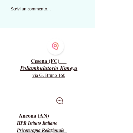
A volte mettiamo nella
Se continuiamo a 
Scrivi un commento...
bocca dei nostri figli, i
ciò che non abbia
desideri del nostro cuore.
riusciremo mai a v
Ascoltarli: la soluzione
che abbiamo già.
Dove ricevo
Cesena (FC)
Poliambulatorio Kimeya
via G. Bruno 160
Intervisioni
Ancona (AN)
IIPR Istituto Italiano
Psicoterapia Relazionale