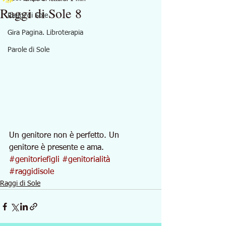
Raggi di Sole 8
Raggi di Sole
Gira Pagina. Libroterapia
Parole di Sole
Un genitore non è perfetto. Un 
genitore è presente e ama.
#genitoriefigli
#genitorialità
#raggidisole
Raggi di Sole