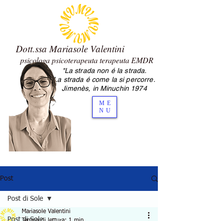
Dott.ssa Mariasole Valentini
psicologa psicoterapeuta terapeuta EMDR
"La strada non é la strada.
2.0 Mariasole Valentini psicologa
La strada é come la si percorre.
psicoterapeuta Cesena
Jimenès, in Minuchin 1974
ME
NU
Post
Post di Sole
Mariasole Valentini
Post di Sole
Tempo di lettura: 1 min